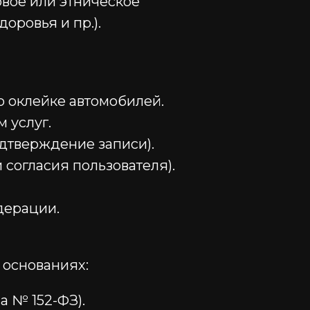
овое или этническое
оровья и пр.).
о оклейке автомобилей.
 услуг.
одтверждение записи).
согласия пользователя).
дерации.
 основаниях:
на № 152-ФЗ).