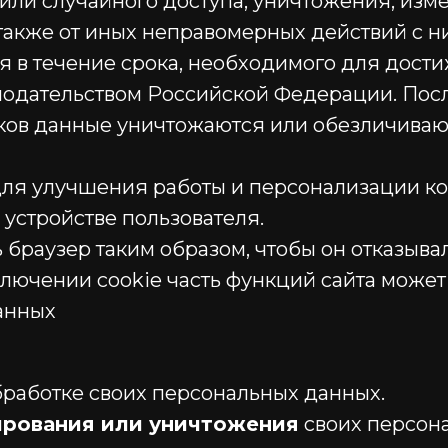
или случайного доступа, уничтожения, изм
также от иных неправомерных действий с н
я в течение срока, необходимого для дости
онодательством Российской Федерации. По
ков данные уничтожаются или обезличиваю
e для улучшения работы и персонализации к
устройстве пользователя.
ть браузер таким образом, чтобы он отказыв
ключении cookie часть функций сайта может
данных
работке своих персональных данных.
ирования или уничтожения
своих персона